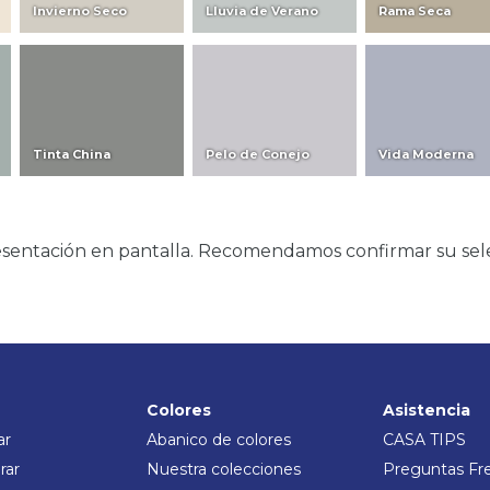
Invierno Seco
Lluvia de Verano
Rama Seca
Tinta China
Pelo de Conejo
Vida Moderna
presentación en pantalla. Recomendamos confirmar su sel
Colores
Asistencia
ar
Abanico de colores
CASA TIPS
rar
Nuestra colecciones
Preguntas Fr