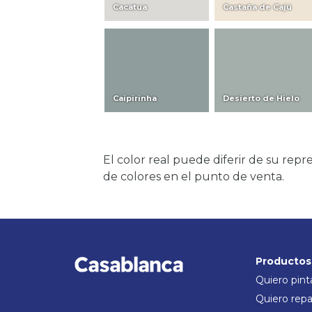
Cacatua
Castaña de Cajú
Caipirinha
Desierto de Hielo
El color real puede diferir de su re
de colores en el punto de venta.
Productos
Quiero pint
Quiero repa