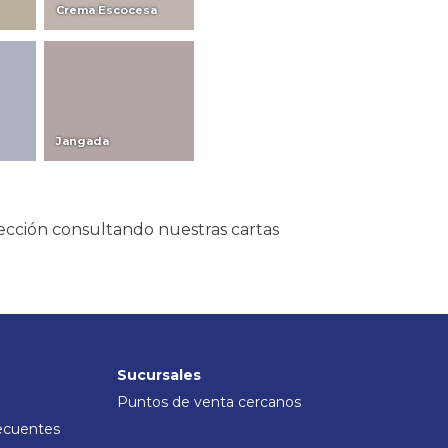
Crema Escocesa
Jangada
ección consultando nuestras cartas
Sucursales
Puntos de venta cercanos
ecuentes