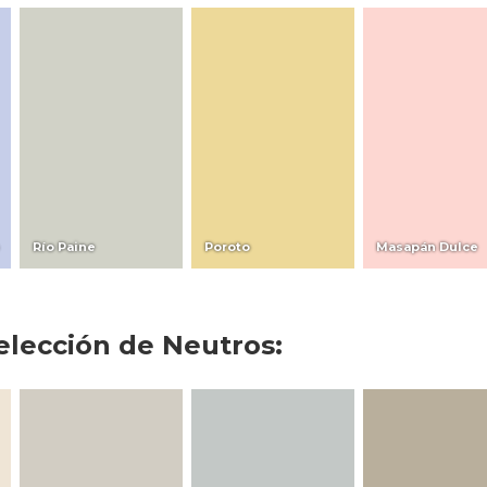
Río Paine
Poroto
Masapán Dulce
elección de Neutros: