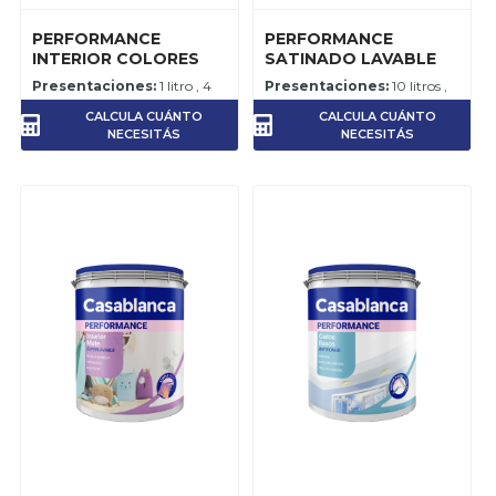
PERFORMANCE
PERFORMANCE
INTERIOR COLORES
SATINADO LAVABLE
Presentaciones:
1 litro , 4
Presentaciones:
10 litros ,
litros
20 litros
CALCULA CUÁNTO
CALCULA CUÁNTO
Rendimiento:
5-6 m2 por
Rendimiento:
12-14 m2 por
NECESITÁS
NECESITÁS
litro, para el trabajo
litro, por mano.
terminado.