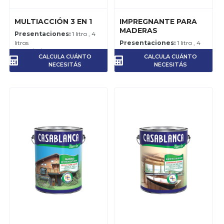
MULTIACCIÓN 3 EN 1
IMPREGNANTE PARA
MADERAS
Presentaciones:
1 litro , 4
litros
Presentaciones:
1 litro , 4
Rendimiento:
10-12 m2 por
litros
CALCULA CUÁNTO
CALCULA CUÁNTO
litro, por mano.
Rendimiento:
14-16 m2 por
NECESITÁS
NECESITÁS
litro, por mano.