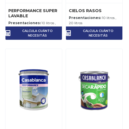
PERFORMANCE SUPER
CIELOS RASOS
LAVABLE
Presentaciones:
10 litros ,
Presentaciones:
10 litros ,
20 litros
20 litros
Rendimiento:
4-5 m2 por
CALCULA CUÁNTO
CALCULA CUÁNTO
Rendimiento:
5-6 m2 por
litro, para el trabajo
NECESITÁS
NECESITÁS
litro, para el trabajo
terminado.
terminado.