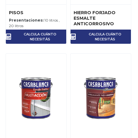
PISOS
HIERRO FORJADO
ESMALTE
Presentaciones:
10 litros ,
ANTICORROSIVO
20 litros
Rendimiento:
8-10 m2 por
Presentaciones:
1 litro , 4
CALCULA CUÁNTO
CALCULA CUÁNTO
litro, por mano.
litros
NECESITÁS
NECESITÁS
Rendimiento:
10-12 m2 por
litro, por mano.