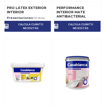
PRO LÁTEX EXTERIOR
PERFORMANCE
INTERIOR
INTERIOR MATE
ANTIBACTERIAL
Presentaciones:
10 litros ,
20 litros
Presentaciones:
10 litros ,
CALCULA CUÁNTO
CALCULA CUÁNTO
20 litros
NECESITÁS
NECESITÁS
Rendimiento:
5-6 m2 por
litro, para el trabajo
terminado.