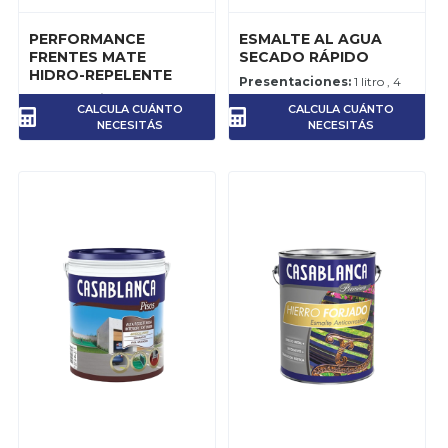
PERFORMANCE
ESMALTE AL AGUA
FRENTES MATE
SECADO RÁPIDO
HIDRO-REPELENTE
Presentaciones:
1 litro , 4
Presentaciones:
10 litros ,
litros
CALCULA CUÁNTO
CALCULA CUÁNTO
20 litros
Rendimiento:
10-14 m2 por
NECESITÁS
NECESITÁS
Rendimiento:
6-7 m2 por
litro, por mano.
litro, para el trabajo
terminado.